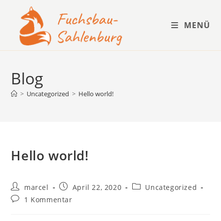
Zum
Inhalt
MENÜ
springen
Blog
>
Uncategorized
>
Hello world!
Hello world!
Beitrags-
Beitrag
Beitrags-
marcel
April 22, 2020
Uncategorized
Autor:
veröffentlicht:
Kategorie:
Beitrags-
1 Kommentar
Kommentare: