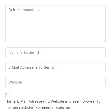
Kommentar
Gib
deinen
Namen
Gib
oder
deine
Benutzernamen
E-
Gib
zum
Mail-
deine
Kommentieren
Adresse
Website-
ein
zum
URL
Name, E-Mail-Adresse und Website in diesem Browser für
Kommentieren
ein
meinen nächsten Kommentar speichern.
ein
(optional)