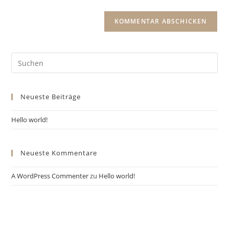
Pre
Es
to
Neueste Beiträge
clo
the
Hello world!
sea
pan
Neueste Kommentare
A WordPress Commenter
zu
Hello world!